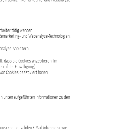
s-, Tracking-, Remarketing- und Webanalyse-
rbeiter tätig werden.
 Remarketing- und Webanalyse-Technologien.
analyse-Anbietern.
t, dass sie Cookies akzeptieren. Im
rruf der Einwilligung).
von Cookies deaktiviert haben.
en unten aufgeführten Informationen zu den
Angabe einer validen E-Mail-Adresse sowie