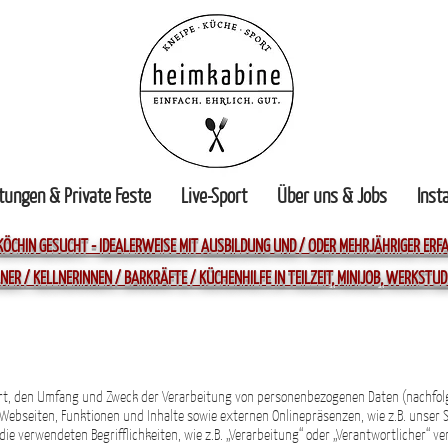
tungen & Private Feste
Live-Sport
Über uns & Jobs
Inst
KÖCHIN GESUCHT - IDEALERWEISE MIT AUSBILDUNG UND / ODER MEHRJÄHRIGER ER
NER / KELLNERINNEN / BARKRÄFTE / KÜCHENHILFE IN TEILZEIT, MINIJOB, WERKSTU
 Art, den Umfang und Zweck der Verarbeitung von personenbezogenen Daten (nachfol
bseiten, Funktionen und Inhalte sowie externen Onlinepräsenzen, wie z.B. unser S
die verwendeten Begrifflichkeiten, wie z.B. „Verarbeitung“ oder „Verantwortlicher“ ve