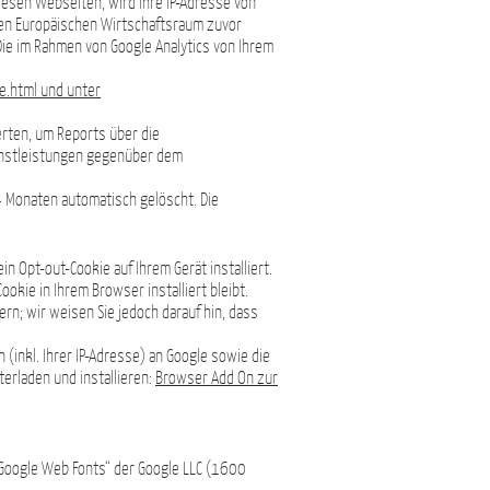
iesen Webseiten, wird Ihre IP-Adresse von
den Europäischen Wirtschaftsraum zuvor
 Die im Rahmen von Google Analytics von Ihrem
e.html und unter
rten, um Reports über die
enstleistungen gegenüber dem
 Monaten automatisch gelöscht. Die
ein Opt-out-Cookie auf Ihrem Gerät installiert.
okie in Ihrem Browser installiert bleibt.
rn; wir weisen Sie jedoch darauf hin, dass
inkl. Ihrer IP-Adresse) an Google sowie die
erladen und installieren:
Browser Add On zur
„Google Web Fonts“ der Google LLC (1600