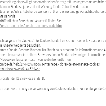
nverarbeitung eingewilligt haben oder einen Vertrag mit uns abgeschlossen haben
, können Sie diese jederzeit mit Wirkung für die Zukunft widerrufen.
rde an eine Aufsichtsbehörde wenden, z. B. an die zuständige Aufsichtsbehörde
dige Behörde.
töffentlichen Bereich) mit Anschrift finden Sie
Anschriften_Links/anschriften_links-node.html
.
 so genannte „Cookies“. Bei Cookies handelt es sich um kleine Textdateien, die
Sie unsere Webseite besuchen.
amten Cookie-Bestand löschen. Darüber hinaus erhalten Sie Informationen und A
nnen. Je nach Anbieter Ihres Browsers finden Sie die notwendigen Informatione
de/kb/cookies-loeschen-daten-von-websites-entfernen
.com/de-de/help/17442/windows-internet-explorer-delete-manage-cookies
/accounts/answer/61416?hl=de
1?locale=de_DE&viewlocale=de_DE
ngen oder Zustimmung die Verwendung von Cookies erlauben, können folgende C