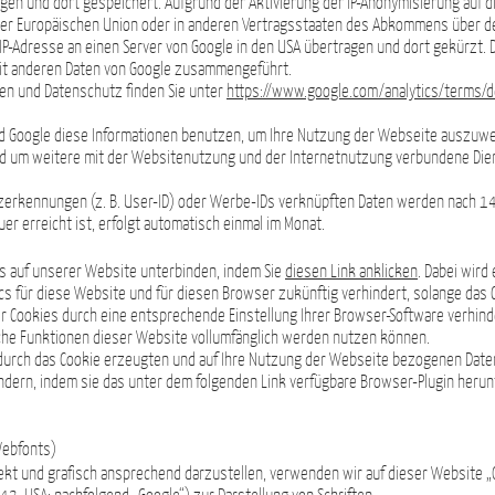
agen und dort gespeichert. Aufgrund der Aktivierung der IP-Anonymisierung auf d
 der Europäischen Union oder in anderen Vertragsstaaten des Abkommens über 
 IP-Adresse an einen Server von Google in den USA übertragen und dort gekürzt.
mit anderen Daten von Google zusammengeführt.
n und Datenschutz finden Sie unter
https://www.google.com/analytics/terms/d
rd Google diese Informationen benutzen, um Ihre Nutzung der Webseite auszuwe
d um weitere mit der Websitenutzung und der Internetnutzung verbundene Di
zerkennungen (z. B. User-ID) oder Werbe-IDs verknüpften Daten werden nach 14
 erreicht ist, erfolgt automatisch einmal im Monat.
cs auf unserer Website unterbinden, indem Sie
diesen Link anklicken
. Dabei wird 
cs für diese Website und für diesen Browser zukünftig verhindert, solange das Co
r Cookies durch eine entsprechende Einstellung Ihrer Browser-Software verhinde
liche Funktionen dieser Website vollumfänglich werden nutzen können.
durch das Cookie erzeugten und auf Ihre Nutzung der Webseite bezogenen Daten (
ndern, indem sie das unter dem folgenden Link verfügbare Browser-Plugin herunt
Webfonts)
kt und grafisch ansprechend darzustellen, verwenden wir auf dieser Website 