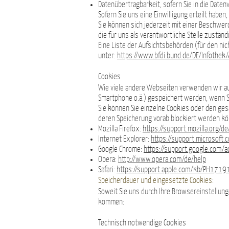
Datenübertragbarkeit, sofern Sie in die Date
Sofern Sie uns eine Einwilligung erteilt haben
Sie können sich jederzeit mit einer Beschwe
die für uns als verantwortliche Stelle zustän
Eine Liste der Aufsichtsbehörden (für den nich
unter:
https://www.bfdi.bund.de/DE/Infothek/
Cookies
Wie viele andere Webseiten verwenden wir auch
Smartphone o.ä.) gespeichert werden, wenn 
Sie können Sie einzelne Cookies oder den ges
deren Speicherung vorab blockiert werden kö
Mozilla Firefox:
https://support.mozilla.org/
Internet Explorer:
https://support.microsoft
Google Chrome:
https://support.google.com
Opera:
http://www.opera.com/de/help
Safari:
https://support.apple.com/kb/PH1719
Speicherdauer und eingesetzte Cookies:
Soweit Sie uns durch Ihre Browsereinstellu
kommen:
Technisch notwendige Cookies