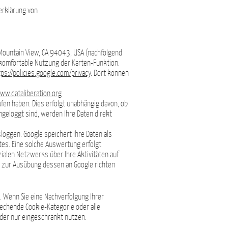
erklärung von
Mountain View, CA 94043, USA (nachfolgend
 komfortable Nutzung der Karten-Funktion.
tps://policies.google.com/privacy
. Dort können
www.dataliberation.org
fen haben. Dies erfolgt unabhängig davon, ob
ngeloggt sind, werden Ihre Daten direkt
loggen. Google speichert Ihre Daten als
es. Eine solche Auswertung erfolgt
alen Netzwerks über Ihre Aktivitäten auf
ch zur Ausübung dessen an Google richten
. Wenn Sie eine Nachverfolgung Ihrer
prechende Cookie-Kategorie oder alle
oder nur eingeschränkt nutzen.