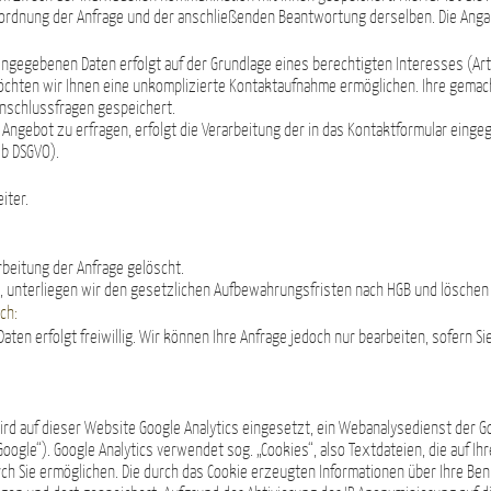
uordnung der Anfrage und der anschließenden Beantwortung derselben. Die Angab
ingegebenen Daten erfolgt auf der Grundlage eines berechtigten Interesses (Art. 6
möchten wir Ihnen eine unkomplizierte Kontaktaufnahme ermöglichen. Ihre gem
Anschlussfragen gespeichert.
 Angebot zu erfragen, erfolgt die Verarbeitung der in das Kontaktformular ein
 b DSGVO).
iter.
beitung der Anfrage gelöscht.
 unterliegen wir den gesetzlichen Aufbewahrungsfristen nach HGB und löschen I
ch:
ten erfolgt freiwillig. Wir können Ihre Anfrage jedoch nur bearbeiten, sofern Si
wird auf dieser Website Google Analytics eingesetzt, ein Webanalysedienst der 
oogle“). Google Analytics verwendet sog. „Cookies“, also Textdateien, die auf 
ch Sie ermöglichen. Die durch das Cookie erzeugten Informationen über Ihre Be