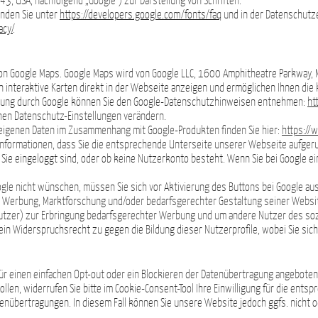
3, USA; nachfolgend „Google“) zur Darstellung von Schriften.
inden Sie unter
https://developers.google.com/fonts/faq
und in der Datenschutz
acy/
.
on Google Maps. Google Maps wird von Google LLC, 1600 Amphitheatre Parkway, 
n interaktive Karten direkt in der Webseite anzeigen und ermöglichen Ihnen die
itung durch Google können Sie den Google-Datenschutzhinweisen entnehmen:
ht
chen Datenschutz-Einstellungen verändern.
 eigenen Daten im Zusammenhang mit Google-Produkten finden Sie hier:
https://
Informationen, dass Sie die entsprechende Unterseite unserer Webseite aufgeru
 Sie eingeloggt sind, oder ob keine Nutzerkonto besteht. Wenn Sie bei Google ei
ogle nicht wünschen, müssen Sie sich vor Aktivierung des Buttons bei Google aus
r Werbung, Marktforschung und/oder bedarfsgerechter Gestaltung seiner Websit
Nutzer) zur Erbringung bedarfsgerechter Werbung und um andere Nutzer des sozi
ein Widerspruchsrecht zu gegen die Bildung dieser Nutzerprofile, wobei Sie si
für einen einfachen Opt-out oder ein Blockieren der Datenübertragung angeboten
llen, widerrufen Sie bitte im Cookie-Consent-Tool Ihre Einwilligung für die ents
enübertragungen. In diesem Fall können Sie unsere Website jedoch ggfs. nicht 