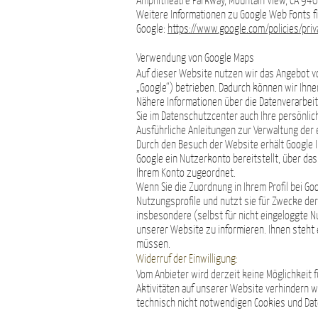
Amphitheatre Parkway, Mountain View, CA 9404
Weitere Informationen zu Google Web Fonts f
Google:
https://www.google.com/policies/priv
Verwendung von Google Maps
Auf dieser Website nutzen wir das Angebot v
„Google“) betrieben. Dadurch können wir Ihne
Nähere Informationen über die Datenverarbe
Sie im Datenschutzcenter auch Ihre persönli
Ausführliche Anleitungen zur Verwaltung der
Durch den Besuch der Website erhält Google 
Google ein Nutzerkonto bereitstellt, über das
Ihrem Konto zugeordnet.
Wenn Sie die Zuordnung in Ihrem Profil bei Go
Nutzungsprofile und nutzt sie für Zwecke de
insbesondere (selbst für nicht eingeloggte 
unserer Website zu informieren. Ihnen steht 
müssen.
Widerruf der Einwilligung:
Vom Anbieter wird derzeit keine Möglichkeit 
Aktivitäten auf unserer Website verhindern wo
technisch nicht notwendigen Cookies und Dat