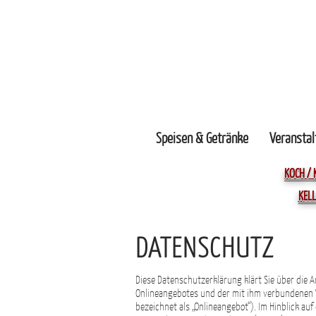
Speisen & Getränke
Veranstal
KOCH / 
KELL
DATENSCHUTZ
Diese Datenschutzerklärung klärt Sie über die
Onlineangebotes und der mit ihm verbundenen We
bezeichnet als „Onlineangebot“). Im Hinblick auf 