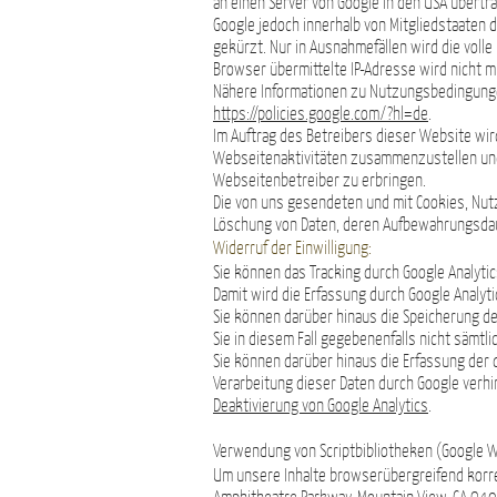
an einen Server von Google in den USA übertr
Google jedoch innerhalb von Mitgliedstaaten
gekürzt. Nur in Ausnahmefällen wird die volle
Browser übermittelte IP-Adresse wird nicht 
Nähere Informationen zu Nutzungsbedingunge
https://policies.google.com/?hl=de
.
Im Auftrag des Betreibers dieser Website wi
Webseitenaktivitäten zusammenzustellen un
Webseitenbetreiber zu erbringen.
Die von uns gesendeten und mit Cookies, Nut
Löschung von Daten, deren Aufbewahrungsdauer
Widerruf der Einwilligung:
Sie können das Tracking durch Google Analyti
Damit wird die Erfassung durch Google Analyti
Sie können darüber hinaus die Speicherung de
Sie in diesem Fall gegebenenfalls nicht sämt
Sie können darüber hinaus die Erfassung der 
Verarbeitung dieser Daten durch Google verhi
Deaktivierung von Google Analytics
.
Verwendung von Scriptbibliotheken (Google 
Um unsere Inhalte browserübergreifend korre