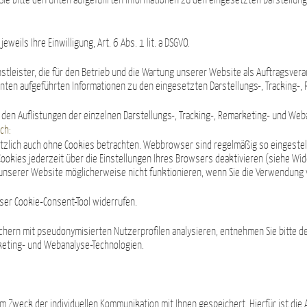
ie bitte den unten aufgeführten Informationen zu den eingesetzten Darstellung
weils Ihre Einwilligung, Art. 6 Abs. 1 lit. a DSGVO.
stleister, die für den Betrieb und die Wartung unserer Website als Auftragsvera
nten aufgeführten Informationen zu den eingesetzten Darstellungs-, Tracking-,
 den Auflistungen der einzelnen Darstellungs-, Tracking-, Remarketing- und Web
ch:
tzlich auch ohne Cookies betrachten. Webbrowser sind regelmäßig so eingestell
okies jederzeit über die Einstellungen Ihres Browsers deaktivieren (siehe Wide
 unserer Website möglicherweise nicht funktionieren, wenn Sie die Verwendung 
nser Cookie-Consent-Tool widerrufen.
chern mit pseudonymisierten Nutzerprofilen analysieren, entnehmen Sie bitte d
rketing- und Webanalyse-Technologien.
Zweck der individuellen Kommunikation mit Ihnen gespeichert. Hierfür ist die 