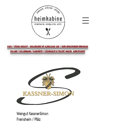
KOCH / KÖCHIN GESUCHT - IDEALERWEISE MIT AUSBILDUNG UND / ODER MEHRJÄHRIGER ERFAHRUNG
KELLNER / KELLNERINNEN / BARKRÄFTE / KÜCHENHILFE IN TEILZEIT, MINIJOB, WERKSTUDENT
Weingut Kassner-Simon
Freinsheim / Pfalz